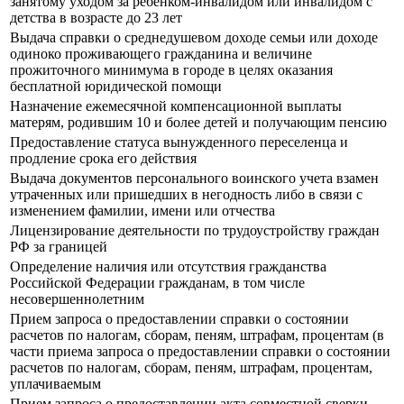
занятому уходом за ребенком-инвалидом или инвалидом с
детства в возрасте до 23 лет
Выдача справки о среднедушевом доходе семьи или доходе
одиноко проживающего гражданина и величине
прожиточного минимума в городе в целях оказания
бесплатной юридической помощи
Назначение ежемесячной компенсационной выплаты
матерям, родившим 10 и более детей и получающим пенсию
Предоставление статуса вынужденного переселенца и
продление срока его действия
Выдача документов персонального воинского учета взамен
утраченных или пришедших в негодность либо в связи с
изменением фамилии, имени или отчества
Лицензирование деятельности по трудоустройству граждан
РФ за границей
Определение наличия или отсутствия гражданства
Российской Федерации гражданам, в том числе
несовершеннолетним
Прием запроса о предоставлении справки о состоянии
расчетов по налогам, сборам, пеням, штрафам, процентам (в
части приема запроса о предоставлении справки о состоянии
расчетов по налогам, сборам, пеням, штрафам, процентам,
уплачиваемым
Прием запроса о предоставлении акта совместной сверки