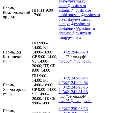
altay@pvsfms.ru
amur@pvsfms.ru
Пермь,
ПН-ПТ 9:00–
astrahan@pvsfms.ru
Комсомольский
17:00
bashkortostan@pvsfms.ru
пр., 34Б
bryansk@pvsfms.ru
buratya@pvsfms.ru
chelabinsk@pvsfms.ru
chuvash@pvsfms.ru
eao@pvsfms.ru
ПН 9:00–
14:00; ВТ
Пермь, 2-я
14:00–18:00;
8 (342) 294-60-70
Казанцевская
СР 9:00–14:00;
http://59.мвд.рф/
ул., 7
ЧТ 14:00–
mvd05@mvd.gov.ru
20:00; ПТ, СБ
9:00–14:00
ПН 9:00–
8 (342) 241-90-44
14:00; ВТ
8 (342) 241-99-54
Пермь,
14:00–18:00;
8 (342) 241-95-15
Холмогорская
СР 9:00–14:00;
8 (342) 241-81-13
ул., 6
ЧТ 14:00–
http://59.мвд.рф/
20:00; ПТ, СБ
mvd05@mvd.gov.ru
9:00–14:00
8 (342) 250-68-13
Пермь,