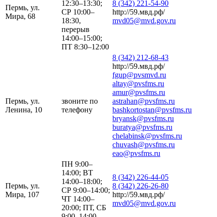
12:30–13:30;
8 (342) 221-54-90
Пермь, ул.
СР 10:00–
http://59.мвд.рф/
Мира, 68
18:30,
mvd05@mvd.gov.ru
перерыв
14:00–15:00;
ПТ 8:30–12:00
8 (342) 212-68-43
http://59.мвд.рф/
fgup@pvsmvd.ru
altay@pvsfms.ru
amur@pvsfms.ru
Пермь, ул.
звоните по
astrahan@pvsfms.ru
Ленина, 10
телефону
bashkortostan@pvsfms.ru
bryansk@pvsfms.ru
buratya@pvsfms.ru
chelabinsk@pvsfms.ru
chuvash@pvsfms.ru
eao@pvsfms.ru
ПН 9:00–
14:00; ВТ
8 (342) 226-44-05
14:00–18:00;
Пермь, ул.
8 (342) 226-26-80
СР 9:00–14:00;
Мира, 107
http://59.мвд.рф/
ЧТ 14:00–
mvd05@mvd.gov.ru
20:00; ПТ, СБ
9:00–14:00