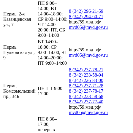
ПН 9:00–
14:00; ВТ
8 (342) 296-21-59
Пермь, 2-я
14:00–18:00;
8 (342) 294-60-71
Казанцевская
СР 9:00–14:00;
http://59.мвд.рф/
ул., 7
ЧТ 14:00–
mvd05@mvd.gov.ru
20:00; ПТ, СБ
9:00–14:00
ВТ 14:00–
Пермь,
18:00; СР
http://59.мвд.рф/
Пулковская ул.,
9:00–14:00; ЧТ
mvd05@mvd.gov.ru
9
14:00–20:00;
ПТ 9:00–14:00
8 (342) 237-78-21
8 (342) 233-58-94
8 (342) 226-83-00
Пермь,
8 (342) 237-71-28
ПН-ПТ 9:00–
Комсомольский
8 (342) 237-78-17
17:00
пр., 34Б
8 (342) 233-58-68
8 (342) 237-77-40
http://59.мвд.рф/
mvd05@mvd.gov.ru
ПН 8:30–
17:00,
перерыв