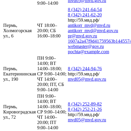
mvd05@mvd.gov.ru
9:00–14:00
8 (342) 241-64-54
8 (342) 241-62-20
http://59.мвд.рф/
Пермь,
ЧТ 18:00–
antikorr_mvd@mvd.ru
Холмогорская
20:00; СБ
antikorr_mvd@mvd.gov.ru
ул., 6
16:00–18:00
pr@mvd.gov.ru
1607a2a47f9d41759563b1445574
webmaster@gov.ru
pochta@example.com
ПН 9:00–
14:00; ВТ
Пермь,
14:00–18:00;
8 (342) 244-94-76
Екатерининская
СР 9:00–14:00;
http://59.мвд.рф/
ул., 190
ЧТ 14:00–
mvd05@mvd.gov.ru
20:00; ПТ, СБ
9:00–14:00
ПН 9:00–
14:00; ВТ
8 (342) 252-89-82
Пермь,
14:00–18:00;
8 (342) 252-21-26
Кировоградская
СР 9:00–14:00;
http://59.мвд.рф/
ул., 72
ЧТ 14:00–
mvd05@mvd.gov.ru
20:00; ПТ
9:00–14:00