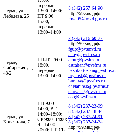
17:00,
перерыв
8 (342) 257-64-90
Пермь, ул.
13:00–14:00;
http://59.мвд.рф/
Лебедева, 25
ПТ 9:00–
mvd05@mvd.gov.ru
15:00,
перерыв
13:00–14:00
8 (342) 216-69-77
http://59.мвд.рф/
fgup@pvsmvd.ru
altay@pvsfms.ru
ПН-ПТ 9:00–
amur@pvsfms.ru
Пермь,
18:00,
astrahan@pvsfms.ru
Сибирская ул.,
перерыв
bashkortostan@pvsfms.ru
48/2
13:00–14:00
bryansk@pvsfms.ru
buratya@pvsfms.ru
chelabinsk@pvsfms.ru
chuvash@pvsfms.ru
eao@pvsfms.ru
ПН 9:00–
8 (342) 237-23-99
14:00; ВТ
8 (342) 237-18-44
14:00–18:00;
Пермь, ул.
8 (342) 237-24-91
СР 9:00–14:00;
Крисанова, 7
8 (342) 237-24-24
ЧТ 14:00–
http://59.мвд.рф/
20:00; ПТ, СБ