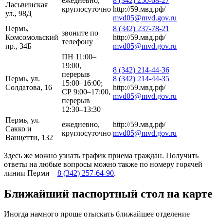
ежедневно,
8 (342) 250-68-27
Ласьвинская
круглосуточно
http://59.мвд.рф/
ул., 98Д
mvd05@mvd.gov.ru
Пермь,
8 (342) 237-78-21
звоните по
Комсомольский
http://59.мвд.рф/
телефону
пр., 34Б
mvd05@mvd.gov.ru
ПН 11:00–
19:00,
8 (342) 214-44-36
перерыв
Пермь, ул.
8 (342) 214-44-35
15:00–16:00;
Солдатова, 16
http://59.мвд.рф/
СР 9:00–17:00,
mvd05@mvd.gov.ru
перерыв
12:30–13:30
Пермь, ул.
ежедневно,
http://59.мвд.рф/
Сакко и
круглосуточно
mvd05@mvd.gov.ru
Ванцетти, 132
Здесь же можно узнать график приема граждан. Получить
ответы на любые вопросы можно также по номеру горячей
линии Перми –
8 (342) 257-64-90
.
Ближайший паспортный стол на карте
Иногда намного проще отыскать ближайшее отделение