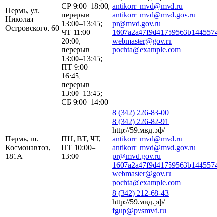
СР 9:00–18:00,
antikorr_mvd@mvd.ru
Пермь, ул.
перерыв
antikorr_mvd@mvd.gov.ru
Николая
13:00–13:45;
pr@mvd.gov.ru
Островского, 60
ЧТ 11:00–
1607a2a47f9d41759563b1445574
20:00,
webmaster@gov.ru
перерыв
pochta@example.com
13:00–13:45;
ПТ 9:00–
16:45,
перерыв
13:00–13:45;
СБ 9:00–14:00
8 (342) 226-83-00
8 (342) 226-82-91
http://59.мвд.рф/
Пермь, ш.
ПН, ВТ, ЧТ,
antikorr_mvd@mvd.ru
Космонавтов,
ПТ 10:00–
antikorr_mvd@mvd.gov.ru
181А
13:00
pr@mvd.gov.ru
1607a2a47f9d41759563b1445574
webmaster@gov.ru
pochta@example.com
8 (342) 212-68-43
http://59.мвд.рф/
fgup@pvsmvd.ru