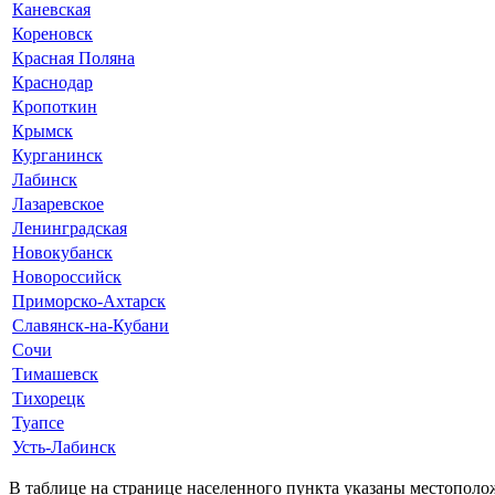
Каневская
Кореновск
Красная Поляна
Краснодар
Кропоткин
Крымск
Курганинск
Лабинск
Лазаревское
Ленинградская
Новокубанск
Новороссийск
Приморско-Ахтарск
Славянск-на-Кубани
Сочи
Тимашевск
Тихорецк
Туапсе
Усть-Лабинск
В таблице на странице населенного пункта указаны местополо