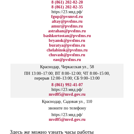
8 (861) 202-02-20
8 (861) 202-02-35
https://23.мвд.рф/
fgup@pvsmvd.ru
altay@pvsfms.ru
amur@pvsfms.ru
astrahan@pvsfms.ru
bashkortostan@pvsfms.ru
bryansk@pvsfms.ru
buratya@pvsfms.ru
chelabinsk@pvsfms.ru
chuvash@pvsfms.ru
eao@pvsfms.ru
Краснодар, Черкасская ул., 58
ПН 13:00–17:00; ВТ 8:00–12:00; ЧТ 8:00–15:00,
перерыв 12:00–13:00; СБ 9:00–13:00
8 (861) 992-41-07
https://23.мвд.рф/
mvd05@mvd.gov.ru
Краснодар, Садовая ул., 110
звоните по телефону
https://23.мвд.рф/
mvd05@mvd.gov.ru
Здесь же можно узнать часы работы