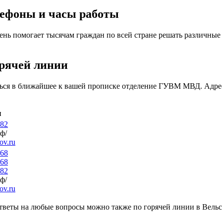
лефоны и часы работы
ь помогает тысячам граждан по всей стране решать различные
орячей линии
иться в ближайшее к вашей прописке отделение ГУВМ МВД. Адре
ы
-82
рф/
v.ru
-68
-68
-82
рф/
v.ru
ответы на любые вопросы можно также по горячей линии в Вель