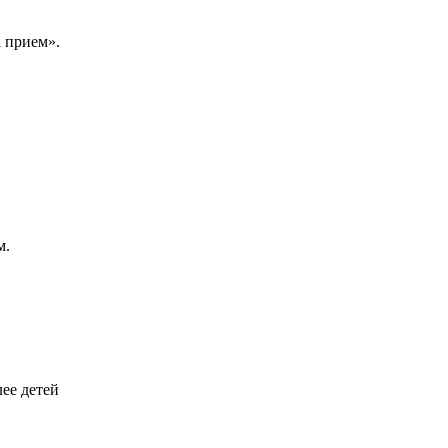
 прием».
м.
ее детей