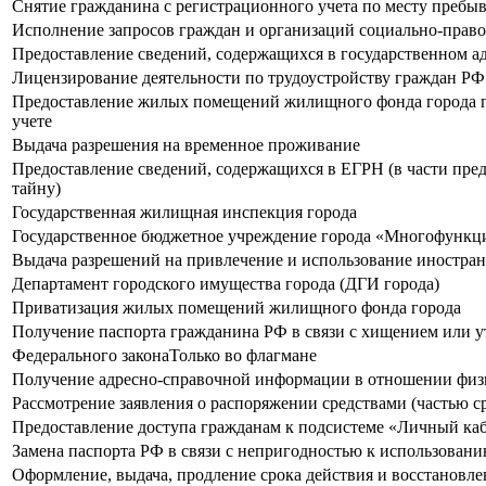
Снятие гражданина с регистрационного учета по месту пребы
Исполнение запросов граждан и организаций социально-право
Предоставление сведений, содержащихся в государственном а
Лицензирование деятельности по трудоустройству граждан РФ
Предоставление жилых помещений жилищного фонда города по
учете
Выдача разрешения на временное проживание
Предоставление сведений, содержащихся в ЕГРН (в части пре
тайну)
Государственная жилищная инспекция города
Государственное бюджетное учреждение города «Многофункци
Выдача разрешений на привлечение и использование иностран
Департамент городского имущества города (ДГИ города)
Приватизация жилых помещений жилищного фонда города
Получение паспорта гражданина РФ в связи с хищением или у
Федерального законаТолько во флагмане
Получение адресно-справочной информации в отношении физ
Рассмотрение заявления о распоряжении средствами (частью с
Предоставление доступа гражданам к подсистеме «Личный ка
Замена паспорта РФ в связи с непригодностью к использован
Оформление, выдача, продление срока действия и восстановл