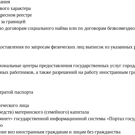
вания
вого характера
дресном реестре
 за границей
 договорам социального найма или по договорам безвозмездно
доставления по запросам физических лиц выписок из указанных
ональные центры предоставления государственных услуг горо
ных работников, а также разрешений на работу иностранным гр
тратой паспорта
ического лица
редств) материнского (семейного) капитала
бинет» государственной информационной системы «Портал гос
ию
ение виз иностранным гражданам и лицам без гражданства