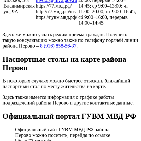
Москва, 3-я
mvd05@mvd.gov.ru
20:00, перерыв 14:00–
Владимирская
https://77.мвд.рф/
14:45; ср 9:00–13:00; чт
ул., 9А
http://77.мвд.рф/ms
11:00–20:00; пт 9:00–16:45;
https://гувм.мвд.рф/
сб 9:00–16:00, перерыв
14:00–14:45
Здесь же можно узнать режим приема граждан. Получить
такую консультацию можно также по телефону горячей линии
района Перово –
8 (916) 858-56-37
.
Паспортные столы на карте района
Перово
В некоторых случаях можно быстрее отыскать ближайший
паспортный стол по месту жительства на карте.
Здесь также имеется информация о графике работы
подразделений района Перово и другие контактные данные.
Официальный портал ГУВМ МВД РФ
Официальный сайт ГУВМ МВД РФ района
Перово можно посетить, перейдя по ссылке
https://77.мвд.рф/
.