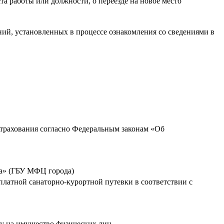
а работы или должности, о переезде на новое место
ий, установленных в процессе ознакомления со сведениями в
страхования согласно Федеральным законам «Об
да» (ГБУ МФЦ города)
платной санаторно-курортной путевки в соответствии с
гу на имущество физических лиц