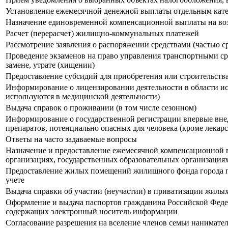
Установление ежемесячной денежной выплаты отдельным кат
Назначение единовременной компенсационной выплаты на воз
Расчет (перерасчет) жилищно-коммунальных платежей
Рассмотрение заявления о распоряжении средствами (частью с
Прoведение экзаменов на право управления транспортными ср
замене, утрате (хищении)
Предоставление субсидий для приобретения или строительс
Информирование о лицензировании деятельности в области ис
используются в медицинской деятельности)
Выдача справок о проживании (в том числе сезонном)
Информирование о государственной регистрации впервые внед
препаратов, потенциально опасных для человека (кроме лекар
Ответы на часто задаваемые вопросы
Назначение и предоставление ежемесячной компенсационной 
организациях, государственных образовательных организация
Предоставление жилых помещений жилищного фонда города по
учете
Выдача справки об участии (неучастии) в приватизации жил
Оформление и выдача паспортов гражданина Российской Феде
содержащих электронный носитель информации
Согласование разрешения на вселение членов семьи нанимат