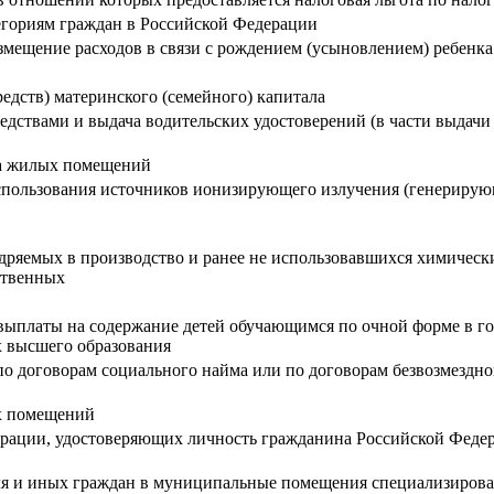
егориям граждан в Российской Федерации
мещение расходов в связи с рождением (усыновлением) ребенк
редств) материнского (семейного) капитала
едствами и выдача водительских удостоверений (в части выдач
тва жилых помещений
пользования источников ионизирующего излучения (генерирующ
ряемых в производство и ранее не использовавшихся химически
ственных
выплаты на содержание детей обучающимся по очной форме в г
х высшего образования
 договорам социального найма или по договорам безвозмездно
ых помещений
рации, удостоверяющих личность гражданина Российской Федер
еля и иных граждан в муниципальные помещения специализиро