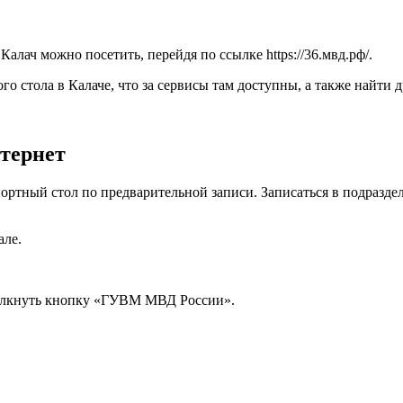
алач можно посетить, перейдя по ссылке
https://36.мвд.рф/
.
о стола в Калаче, что за сервисы там доступны, а также найти
тернет
спортный стол по предварительной записи. Записаться в подра
але.
щелкнуть кнопку «ГУВМ МВД России».