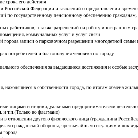
е срока его действия
ии Российской Федерации и заявлений о предоставлении време
сий по государственному пенсионному обеспечению гражданам,
ных работников, а также разрешений на работу иностранным гр
помещения, коммунальных услуг и услуг связи
й города записи о парковочном разрешении многодетной семьи 
рав потребителей и благополучия человека по городу
иального обеспечения за выдающиеся достижения и особые зас
я, находящиеся в собственности города, по итогам обмена жи
кими лицами и индивидуальными предпринимателями деятельнос
и т.п.(Только во флагмане)
 в отношении другого физического лица (гражданина Российс
делам гражданской обороны, чрезвычайным ситуациям и ликвид
ы города