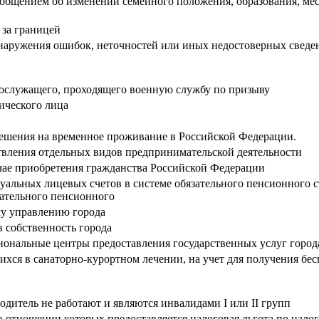
ообщением об изменении семейного положения, образования, мест
 за границей
наружения ошибок, неточностей или иных недостоверных сведен
нослужащего, проходящего военную службу по призыву
ического лица
решения на временное проживание в Российской Федерации.
твления отдельных видов предпринимательской деятельности
чае приобретения гражданства Российской Федерации
альных лицевых счетов в системе обязательного пенсионного 
ательного пенсионного
у управлению города
 собственность города
ональные центры предоставления государственных услуг горо
ся в санаторно-курортном лечении, на учет для получения бес
одитель не работают и являются инвалидами I или II групп
 отношении которых предоставляется налоговая льгота по нало