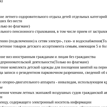
а)
ние летнего оздоровительного отдыха детей отдельных категор
ших без вести
лько во флагмане)
ельного пенсионного страхования, в том числе прием от застрах
ию (подключению) к сетям электро-, газо- и водоснабжения(То
тение товаров детского ассортимента семьям, имеющим 5 и бол
ение виз иностранным гражданам и лицам без гражданства
дпринимательской деятельности(Только во флагмане)
ение комплекта детской одежды для посещения занятий на пери
да записи о резидентном парковочном разрешении, сведений об
 опорно-двигательного аппарата - инвалидам, использующим к
ве
ечения членам летных экипажей воздушных судов гражданской а
ти
женцу, содержащего электронный носитель информации