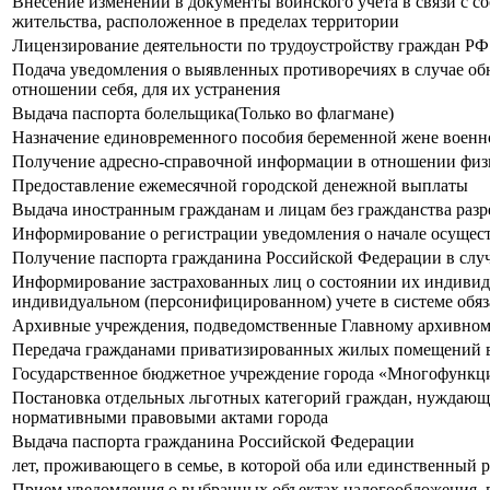
Внесение изменений в документы воинского учета в связи с с
жительства, расположенное в пределах территории
Лицензирование деятельности по трудоустройству граждан РФ
Подача уведомления о выявленных противоречиях в случае об
отношении себя, для их устранения
Выдача паспорта болельщика(Только во флагмане)
Назначение единовременного пособия беременной жене воен
Получение адресно-справочной информации в отношении физ
Предоставление ежемесячной городской денежной выплаты
Выдача иностранным гражданам и лицам без гражданства раз
Информирование о регистрации уведомления о начале осущес
Получение паспорта гражданина Российской Федерации в слу
Информирование застрахованных лиц о состоянии их индивиду
индивидуальном (персонифицированном) учете в системе обяз
Архивные учреждения, подведомственные Главному архивном
Передача гражданами приватизированных жилых помещений в
Государственное бюджетное учреждение города «Многофункци
Постановка отдельных льготных категорий граждан, нуждающих
нормативными правовыми актами города
Выдача паспорта гражданина Российской Федерации
лет, проживающего в семье, в которой оба или единственный р
Прием уведомления о выбранных объектах налогообложения, в