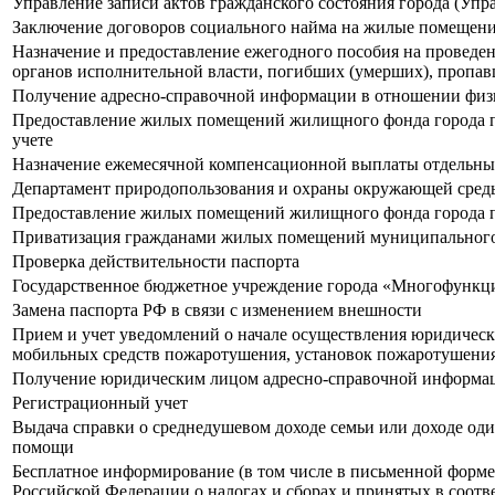
Управление записи актов гражданского состояния города (Упр
Заключение договоров социального найма на жилые помещени
Назначение и предоставление ежегодного пособия на проведе
органов исполнительной власти, погибших (умерших), пропав
Получение адресно-справочной информации в отношении физ
Предоставление жилых помещений жилищного фонда города по
учете
Назначение ежемесячной компенсационной выплаты отдельн
Департамент природопользования и охраны окружающей сред
Предоставление жилых помещений жилищного фонда города по
Приватизация гражданами жилых помещений муниципальног
Проверка действительности паспорта
Государственное бюджетное учреждение города «Многофункци
Замена паспорта РФ в связи с изменением внешности
Прием и учет уведомлений о начале осуществления юридичес
мобильных средств пожаротушения, установок пожаротушения, 
Получение юридическим лицом адресно-справочной информац
Регистрационный учет
Выдача справки о среднедушевом доходе семьи или доходе од
помощи
Бесплатное информирование (в том числе в письменной форме)
Российской Федерации о налогах и сборах и принятых в соотв