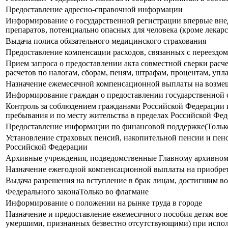
Предоставление адресно-справочной информации
Информирование о государственной регистрации впервые внед
препаратов, потенциально опасных для человека (кроме лекар
Выдача полиса обязательного медицинского страхования
Предоставление компенсации расходов, связанных с переездо
Прием запроса о предоставлении акта совместной сверки расче
расчетов по налогам, сборам, пеням, штрафам, процентам, уп
Назначение ежемесячной компенсационной выплаты на возмещ
Информирование граждан о предоставлении государственной 
Контроль за соблюдением гражданами Российской Федерации и
пребывания и по месту жительства в пределах Российской Фе
Предоставление информации по финансовой поддержке(Только
Установление страховых пенсий, накопительной пенсии и пен
Российской Федерации
Архивные учреждения, подведомственные Главному архивном
Назначение ежегодной компенсационной выплаты на приобрет
Выдача разрешения на вступление в брак лицам, достигшим во
Федерального законаТолько во флагмане
Информирование о положении на рынке труда в городе
Назначение и предоставление ежемесячного пособия детям в
умершими, признанных безвестно отсутствующими) при испо