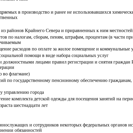
ряемых в производство и ранее не использовавшихся химически
ственных
м из районов Крайнего Севера и приравненных к ним местносте
тов по налогам, сборам, пеням, штрафам, процентам (в части пр
лачиваемым
ение расходов по оплате за жилое помещение и коммунальные у
социальной помощи в виде набора социальных услуг
 должностными лицами правил регистрации и снятия граждан Р
дерации
 во флагмане)
сий по государственному пенсионному обеспечению гражданам,
у управлению города
ение комплекта детской одежды для посещения занятий на пери
зраста шестнадцати лет
оеннослужащих и сотрудников некоторых федеральных органов и
лнении обязанностей