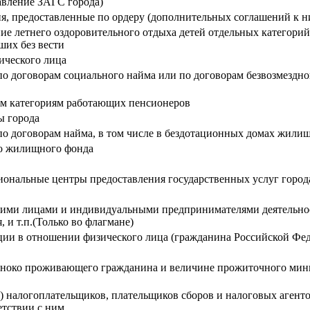
авление ЗАГС города)
я, предоставленные по ордеру (дополнительных соглашений к 
ние летнего оздоровительного отдыха детей отдельных категор
ших без вести
ического лица
 договорам социального найма или по договорам безвозмездно
ым категориям работающих пенсионеров
ы города
 договорам найма, в том числе в бездотационных домах жили
о жилищного фонда
ональные центры предоставления государственных услуг горо
кими лицами и индивидуальными предпринимателями деятельнос
и т.п.(Только во флагмане)
ии в отношении физического лица (гражданина Российской Фе
иноко проживающего гражданина и величине прожиточного мини
 налогоплательщиков, плательщиков сборов и налоговых агентов
етствии с ним