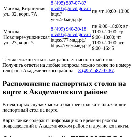
8 (495) 587-07-87
Москва, Кирпичная
mvd05@mvd.gov.ru
пн-чт 10:00–13:00
ул., 32, корп. 7А
http://
увм.50.мвд.рф/
пн 9:00–18:00; вт
8 (499) 940-30-18
Москва,
11:00–20:00; ср
mvd05@mvd.gov.ru
Новочерёмушкинская
9:00–13:00; чт
https://77.мвд.рф/
ул., 23, корп. 5
11:00–20:00; пт
https://гувм.мвд.рф/
9:00–16:45
Там же можно узнать как работает паспортный стол.
Получить ответы на любые вопросы можно также по номеру
телефона Академического района –
8 (495) 587-07-87
.
Расположение паспортных столов на
карте в Академическом районе
В некоторых случаях можно быстрее отыскать ближайший
паспортный стол на карте.
Карта также содержит информацию о времени работы
подразделений в Академическом районе и другие контакты.