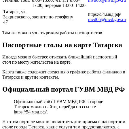
Ленина, 108Е
8:00–13:00; ЧТ, ПТ 8:00–
mvd05@mvd.gov.ru
17:00, перерыв 13:00–14:00
Татарск, ул.
https://54.мвд.рф/
Закриевского,
звоните по телефону
mvd05@mvd.gov.ru
47
Там же можно узнать режим работы паспортистов.
Паспортные столы на карте Татарска
Иногда можно быстрее отыскать ближайший паспортный
стол по месту жительства на карте.
Карта также содержит сведения о графике работы филиалов в
Татарске и другие контакты.
Официальный портал ГУВМ МВД РФ
Официальный сайт ГУВМ МВД РФ в городе
Татарск можно найти, перейдя по ссылке
https://54.мвд.рф/
.
На этом портале можно посмотреть дни приема в паспортном
столе города Татарск, какие услуги там предоставляются, а