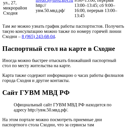
mvd05@mvd.gov.ru
9:00–15:00, перерыв
ул., 27,
http://
13:00–13:45; сб 9:00–
микрорайон
увм.50.мвд.рф/
16:00, перерыв 13:00–
Сходня
13:45
Там же можно узнать график работы паспортистов. Получить
такую консультацию можно также по номеру горячей линии
Сходни –
8 (965) 243-68-04
.
Паспортный стол на карте в Сходне
Иногда можно быстрее отыскать ближайший паспортный
стол по месту жительства на карте.
Карта также содержит информацию о часах работы филиалов
города Сходня и другие контакты.
Сайт ГУВМ МВД РФ
Официальный сайт ГУВМ МВД РФ находится по
адресу
http://увм.50.мвд.рф/
.
На этом портале можно посмотреть приемные дни
паспортного стола Сходни, что за сервисы там