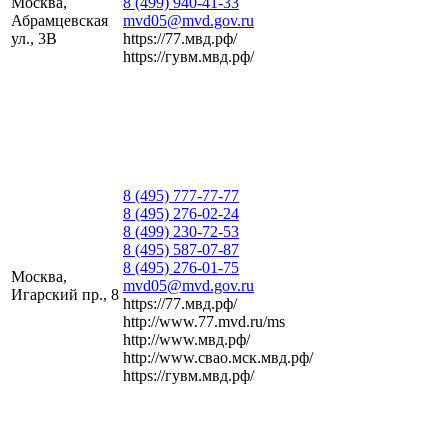
Москва,
8 (499) 940-41-33
Абрамцевская
mvd05@mvd.gov.ru
ул., 3В
https://77.мвд.рф/
https://гувм.мвд.рф/
8 (495) 777-77-77
8 (495) 276-02-24
8 (499) 230-72-53
8 (495) 587-07-87
8 (495) 276-01-75
Москва,
mvd05@mvd.gov.ru
Игарский пр., 8
https://77.мвд.рф/
http://www.77.mvd.ru/ms
http://www.мвд.рф/
http://www.свао.мск.мвд.рф/
https://гувм.мвд.рф/