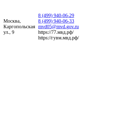
8 (499) 940-06-29
Москва,
8 (499) 940-06-33
Каргопольская
mvd05@mvd.gov.ru
ул., 9
https://77.мвд.рф/
https://гувм.мвд.рф/