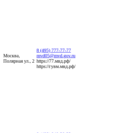
8 (495) 777-77-77
Москва,
mvd05@mvd.gov.ru
Полярная ул., 2
https://77.мвд.рф/
https://гувм.мвд.рф/