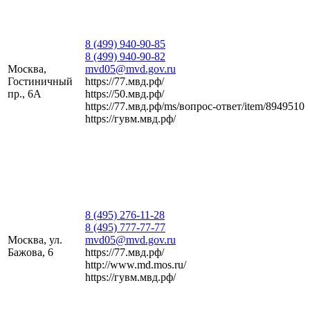
8 (499) 940-90-85
8 (499) 940-90-82
Москва,
mvd05@mvd.gov.ru
Гостиничный
https://77.мвд.рф/
пр., 6А
https://50.мвд.рф/
https://77.мвд.рф/ms/вопрос-ответ/item/8949510
https://гувм.мвд.рф/
8 (495) 276-11-28
8 (495) 777-77-77
Москва, ул.
mvd05@mvd.gov.ru
Бажова, 6
https://77.мвд.рф/
http://www.md.mos.ru/
https://гувм.мвд.рф/