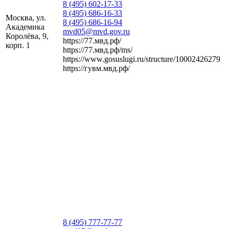
8 (495) 602-17-33
8 (495) 686-16-33
Москва, ул.
8 (495) 686-16-94
Академика
mvd05@mvd.gov.ru
Королёва, 9,
https://77.мвд.рф/
корп. 1
https://77.мвд.рф/ms/
https://www.gosuslugi.ru/structure/10002426279
https://гувм.мвд.рф/
8 (495) 777-77-77