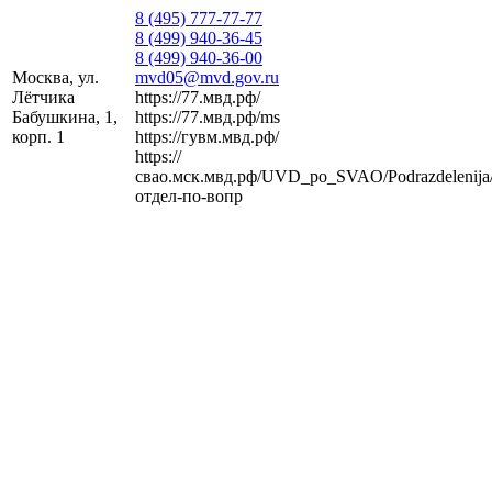
8 (495) 777-77-77
8 (499) 940-36-45
8 (499) 940-36-00
Москва, ул.
mvd05@mvd.gov.ru
Лётчика
https://77.мвд.рф/
Бабушкина, 1,
https://77.мвд.рф/ms
корп. 1
https://гувм.мвд.рф/
https://
свао.мск.мвд.рф/UVD_po_SVAO/Podrazdelenija
отдел-по-вопр