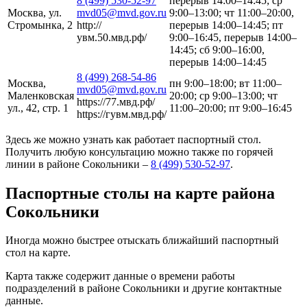
8 (499) 530-52-97
перерыв 14:00–14:45; ср
Москва, ул.
mvd05@mvd.gov.ru
9:00–13:00; чт 11:00–20:00,
Стромынка, 2
http://
перерыв 14:00–14:45; пт
увм.50.мвд.рф/
9:00–16:45, перерыв 14:00–
14:45; сб 9:00–16:00,
перерыв 14:00–14:45
8 (499) 268-54-86
Москва,
пн 9:00–18:00; вт 11:00–
mvd05@mvd.gov.ru
Маленковская
20:00; ср 9:00–13:00; чт
https://77.мвд.рф/
ул., 42, стр. 1
11:00–20:00; пт 9:00–16:45
https://гувм.мвд.рф/
Здесь же можно узнать как работает паспортный стол.
Получить любую консультацию можно также по горячей
линии в районе Сокольники –
8 (499) 530-52-97
.
Паспортные столы на карте района
Сокольники
Иногда можно быстрее отыскать ближайший паспортный
стол на карте.
Карта также содержит данные о времени работы
подразделений в районе Сокольники и другие контактные
данные.