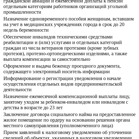
гражданской авиации и ежемесячной доплаты к пенсии
отдельным категориям работников организаций угольной
промышленности
Назначение единовременного пособия женщинам, вставшим
на учет в медицинских учреждениях города в срок до 20
недель беременности
Обеспечение инвалидов техническими средствами
реабилитации и (или) услугами и отдельных категорий
граждан из числа ветеранов протезами (кроме зубных
протезов), протезно-ортопедическими изделиями, а также
выплата компенсации за самостоятельно
Оформление и выдача беженцу проездного документа,
содержащего электронный носитель информации
Информирование о регистрации уведомления о начале
осуществления отдельных видов предпринимательской
деятельности
Назначение ежемесячной компенсационной выплаты лицу,
занятому уходом за ребенком-инвалидом или инвалидом с
детства в возрасте до 23 лет
Заключение договора социального найма на предоставленное
жилое помещение по ордеру на основании решения органа
местного самоуправления (уполномоченного лица)
Прием заявлений к налоговому уведомлению об уточнении
сведений об объектах, указанных в налоговом уведомлении