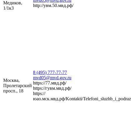
mvd05@mvd.gov.ru
Медиков,
http://увм.50.мвд.рф/
1/1к3
8 (495) 777-77-77
mvd05@mvd.gov.ru
Москва,
https://77.мвд.рф/
Пролетарский
https://гувм.мвд.рф/
просп., 18
https://
юао.мск.мвд.рф/Kontakti/Telefoni_sluzhb_i_podr