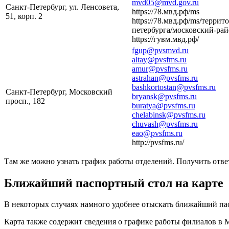
mvd05@mvd.gov.ru
Санкт-Петербург, ул. Ленсовета,
https://78.мвд.рф/ms
51, корп. 2
https://78.мвд.рф/ms/терри
петербурга/московский-рай
https://гувм.мвд.рф/
fgup@pvsmvd.ru
altay@pvsfms.ru
amur@pvsfms.ru
astrahan@pvsfms.ru
bashkortostan@pvsfms.ru
Санкт-Петербург, Московский
bryansk@pvsfms.ru
просп., 182
buratya@pvsfms.ru
chelabinsk@pvsfms.ru
chuvash@pvsfms.ru
eao@pvsfms.ru
http://pvsfms.ru/
Там же можно узнать график работы отделений. Получить отв
Ближайший паспортный стол на карте
В некоторых случаях намного удобнее отыскать ближайший пас
Карта также содержит сведения о графике работы филиалов в 