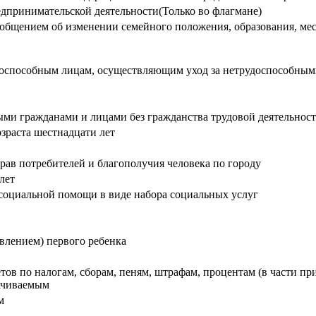
дпринимательской деятельности(Только во флагмане)
ообщением об изменении семейного положения, образования, мест
оспособным лицам, осуществляющим уход за нетрудоспособны
ми гражданами и лицами без гражданства трудовой деятельнос
озраста шестнадцати лет
рав потребителей и благополучия человека по городу
лет
социальной помощи в виде набора социальных услуг
влением) первого ребенка
тов по налогам, сборам, пеням, штрафам, процентам (в части пр
лачиваемым
ам