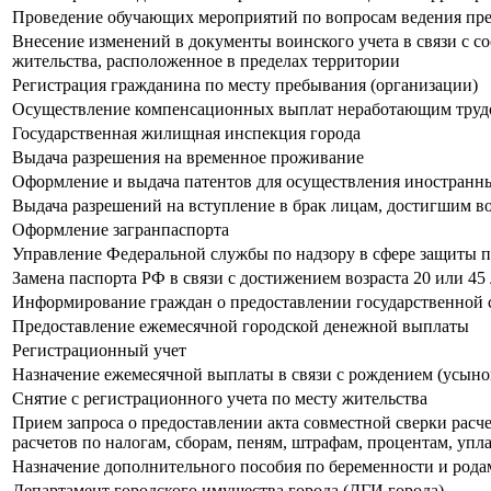
Проведение обучающих мероприятий по вопросам ведения пре
Внесение изменений в документы воинского учета в связи с с
жительства, расположенное в пределах территории
Регистрация гражданина по месту пребывания (организации)
Осуществление компенсационных выплат неработающим труд
Государственная жилищная инспекция города
Выдача разрешения на временное проживание
Оформление и выдача патентов для осуществления иностранны
Выдача разрешений на вступление в брак лицам, достигшим в
Оформление загранпаспорта
Управление Федеральной службы по надзору в сфере защиты п
Замена паспорта РФ в связи с достижением возраста 20 или 45 
Информирование граждан о предоставлении государственной 
Предоставление ежемесячной городской денежной выплаты
Регистрационный учет
Назначение ежемесячной выплаты в связи с рождением (усыно
Снятие с регистрационного учета по месту жительства
Прием запроса о предоставлении акта совместной сверки расче
расчетов по налогам, сборам, пеням, штрафам, процентам, уп
Назначение дополнительного пособия по беременности и род
Департамент городского имущества города (ДГИ города)