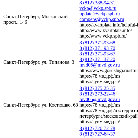
8 (812) 388-94-31
vckp@vckp.spb.ru
update@vckp.spb.ru
Санкт-Петербург, Московский
compens@vckp.spb.ru
просп., 146
https://kvartplata.info/helpful-
http://www.kvartplata.info/
http://www.vckp.spb.ru/
8 (812) 371-93-68
8 (812) 371-93-70
8 (812) 371-93-67
8 (812) 371-37-20
Санкт-Петербург, ул. Типанова, 3
mvd05@mvd.gov.ru
https://www.gosuslugi.ru/str
https://78.мвд.рф/ms
https://гувм.мвд.рф/
8 (812) 375-25-35
8 (812) 273-22-46
mvd05@mvd.gov.ru
Санкт-Петербург, ул. Костюшко, 68
https://78.мвд.рф/ms
https://78.мвд.рф/ms/терри
петербурга/московский-рай
https://гувм.мвд.рф/
8 (812) 726-72-78
8 (812) 727-64-37