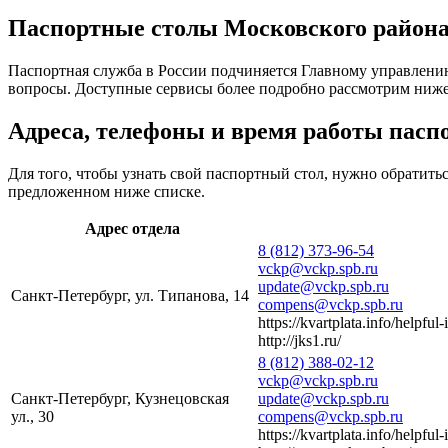
Паспортные столы Московского района
Паспортная служба в России подчиняется Главному управлени
вопросы. Доступные сервисы более подробно рассмотрим ниже
Адреса, телефоны и время работы пасп
Для того, чтобы узнать свой паспортный стол, нужно обратит
предложенном ниже списке.
Адрес отдела
8 (812) 373-96-54
vckp@vckp.spb.ru
update@vckp.spb.ru
Санкт-Петербург, ул. Типанова, 14
compens@vckp.spb.ru
https://kvartplata.info/helpful-
http://jks1.ru/
8 (812) 388-02-12
vckp@vckp.spb.ru
Санкт-Петербург, Кузнецовская
update@vckp.spb.ru
ул., 30
compens@vckp.spb.ru
https://kvartplata.info/helpful-