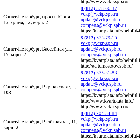
http://www.vckp.spb.ru/
8 (812) 378-66-37
vckp@vckp.spb.ru
Санкт-Петербург, просп. Юрия
update@vckp.spb.ru
Гагарина, 12, корп. 2
compens@vckp.spb.ru
https://kvartplata.info/helpful-
8 (812) 375-79-15
vckp@vckp.spb.ru
Санкт-Петербург, Бассейная ул.,
update@vckp.spb.ru
15, корп. 2
compens@vckp.spb.ru
https://kvartplata.info/helpful-
http://ga.tumos.gov.spb.ru/
8 (812) 375-31-83
vckp@vckp.spb.ru
update@vckp.spb.ru
Санкт-Петербург, Варшавская ул.,
compens@vckp.spb.ru
108
https://kvartplata.info/helpful-
http://www.kvartplata.info/
http://www.vckp.spb.ru/
8 (812) 704-34-84
vckp@vckp.spb.ru
Санкт-Петербург, Взлётная ул., 11,
update@vckp.spb.ru
корп. 2
compens@vckp.spb.ru
https://kvartplata.info/helpful-