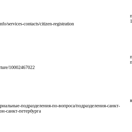
info/services-contacts/citizen-registration
п
ucture/10002467022
в
ториальные-подразделения-по-вопроса/подразделения-санкт-
он-санкт-петербурга