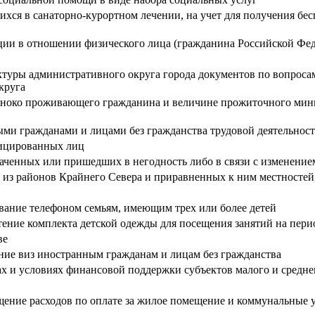
ся в санаторно-курортном лечении, на учет для получения бес
ии в отношении физического лица (гражданина Российской Фе
ры административного округа города документов по вопросам,
круга
иноко проживающего гражданина и величине прожиточного мини
ми гражданами и лицами без гражданства трудовой деятельнос
фицированных лиц
раченных или пришедших в негодность либо в связи с изменение
м из районов Крайнего Севера и приравненных к ним местносте
вание телефоном семьям, имеющим трех или более детей
ение комплекта детской одежды для посещения занятий на пери
ве
ение виз иностранным гражданам и лицам без гражданства
 и условиях финансовой поддержки субъектов малого и средне
ение расходов по оплате за жилое помещение и коммунальные у