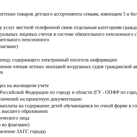
тение товаров детского ассортимента семьям, имеющим 5 и бол
 услуг местной телефонной связи отдельным категориям гражда
альных лицевых счетов в системе обязательного пенсионного 
ательного пенсионного
лагмане)
женцу, содержащего электронный носитель информации
ечения членам летных экипажей воздушных судов гражданской а
ти
ящих на жилищном учете
Российской Федерации по городу и области (ГУ - ОПФР по город
аключений на проектную документацию
выплаты на содержание детей обучающимся по очной форме в г
х высшего образования
ического лица
 во флагмане)
авление ЗАГС города)