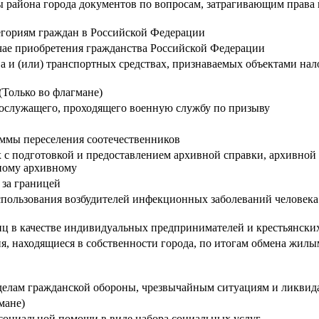
айона города документов по вопросам, затрагивающим права и 
егориям граждан в Российской Федерации
чае приобретения гражданства Российской Федерации
 и (или) транспортных средствах, признаваемых объектами на
(Только во флагмане)
нослужащего, проходящего военную службу по призыву
ммы переселения соотечественников
 с подготовкой и предоставлением архивной справки, архивно
ному архивному
 за границей
пользования возбудителей инфекционных заболеваний человека 
ц в качестве индивидуальных предпринимателей и крестьянских
я, находящиеся в собственности города, по итогам обмена жи
делам гражданской обороны, чрезвычайным ситуациям и ликвид
мане)
социальной помощи в виде набора социальных услуг