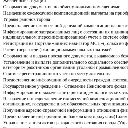
Жизненные ситуации
Оформление документов по обмену жилыми помещениями
Назначение ежемесячной компенсационной выплаты на приобре
Управы районов города
Предоставление ежемесячной денежной компенсации на оплату
Информирование застрахованных лиц о состоянии их индивиду
индивидуальном (персонифицированном) учете в системе обяз
Регистрация на Портале «Бизнес-навигатор МСП»(Только во ф
Расчет (перерасчет) жилищно-коммунальных платежей
Оформление и выдача проездного документа, выдаваемого бе
Установление и выплата дополнительного социального обесп
категориям работников организаций угольной промышленнос
Снятие с регистрационного учета по месту жительства
Предоставление информации об очередности граждан, состо
Государственное учреждение - Отделение Пенсионного фонда 
Информирование о выдаче санитарно-эпидемиологических з
Назначение и предоставление ежемесячной компенсационной 
организациях, государственных образовательных организация
Получение адресно-справочной информации в отношении физ
Предоставление информации по банковским продуктам(Только
Управление записи актов гражданского состояния города (Упр