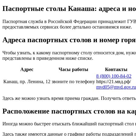
Паспортные столы Канаша: адреса и н
Паспортная служба в Российской Федерации принадлежит ГУВ
предоставляемых сервисах более детально остановимся ниже.
Адреса паспортных столов и номер гор
Чтобы узнать, к какому паспортному столу относится дом, ну
представлены в приведенном ниже списке.
Адрес
Часы работы
Контакты
8 (800) 100-84-02
Канаш, пр. Ленина, 12
звоните по телефону
https://21.мвд.рф/
mvd05@mvd.gov.ru
Здесь же можно узнать время приема граждан. Получить отве
Расположение паспортных столов на ка
Иногда можно быстрее отыскать ближайший паспортный стол по
Здесь также имеются данные о графике работы подразделений 