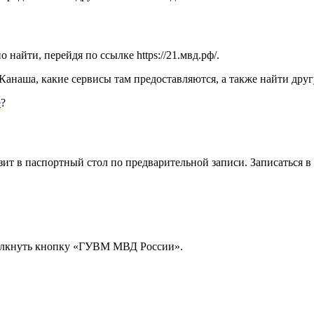
 найти, перейдя по ссылке
https://21.мвд.рф/
.
 Канаша, какие сервисы там предоставляются, а также найти др
е
?
изит в паспортный стол по предварительной записи. Записатьс
щелкнуть кнопку «ГУВМ МВД России».