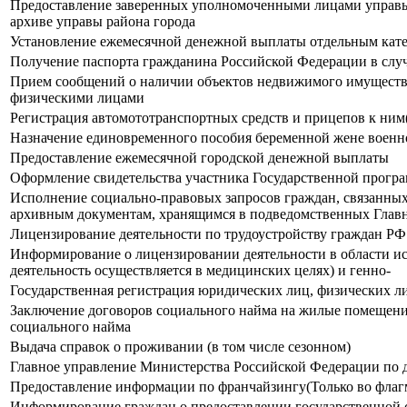
Предоставление заверенных уполномоченными лицами управы р
архиве управы района города
Установление ежемесячной денежной выплаты отдельным кат
Получение паспорта гражданина Российской Федерации в слу
Прием сообщений о наличии объектов недвижимого имущества
физическими лицами
Регистрация автомототранспортных средств и прицепов к ним
Назначение единовременного пособия беременной жене воен
Предоставление ежемесячной городской денежной выплаты
Оформление свидетельства участника Государственной програ
Исполнение социально-правовых запросов граждан, связанных
архивным документам, хранящимся в подведомственных Глав
Лицензирование деятельности по трудоустройству граждан РФ
Информирование о лицензировании деятельности в области ис
деятельность осуществляется в медицинских целях) и генно-
Государственная регистрация юридических лиц, физических ли
Заключение договоров социального найма на жилые помещени
социального найма
Выдача справок о проживании (в том числе сезонном)
Главное управление Министерства Российской Федерации по 
Предоставление информации по франчайзингу(Только во флаг
Информирование граждан о предоставлении государственной 