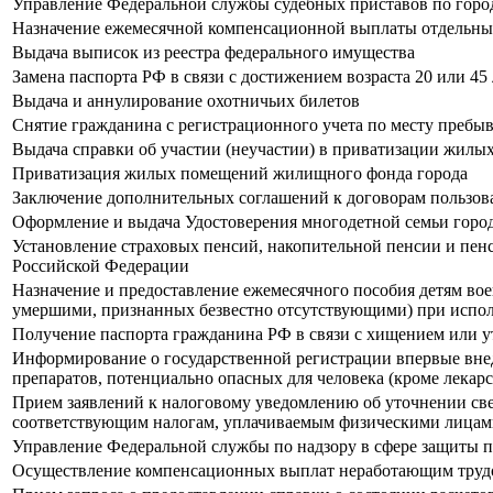
Управление Федеральной службы судебных приставов по горо
Назначение ежемесячной компенсационной выплаты отдельн
Выдача выписок из реестра федерального имущества
Замена паспорта РФ в связи с достижением возраста 20 или 45 
Выдача и аннулирование охотничьих билетов
Снятие гражданина с регистрационного учета по месту пребы
Выдача справки об участии (неучастии) в приватизации жил
Приватизация жилых помещений жилищного фонда города
Заключение дополнительных соглашений к договорам пользо
Оформление и выдача Удостоверения многодетной семьи город
Установление страховых пенсий, накопительной пенсии и пен
Российской Федерации
Назначение и предоставление ежемесячного пособия детям в
умершими, признанных безвестно отсутствующими) при испо
Получение паспорта гражданина РФ в связи с хищением или у
Информирование о государственной регистрации впервые внед
препаратов, потенциально опасных для человека (кроме лекар
Прием заявлений к налоговому уведомлению об уточнении све
соответствующим налогам, уплачиваемым физическими лица
Управление Федеральной службы по надзору в сфере защиты п
Осуществление компенсационных выплат неработающим труд