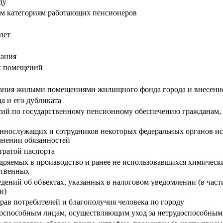
ду
ым категориям работающих пенсионеров
лет
вания
ых помещений
вания жилыми помещениями жилищного фонда города и внесени
а и его дубликата
сий по государственному пенсионному обеспечению гражданам,
оеннослужащих и сотрудников некоторых федеральных органов и
лнении обязанностей
тратой паспорта
ряемых в производство и ранее не использовавшихся химически
ственных
дений об объектах, указанных в налоговом уведомлении (в част
ми)
рав потребителей и благополучия человека по городу
оспособным лицам, осуществляющим уход за нетрудоспособны