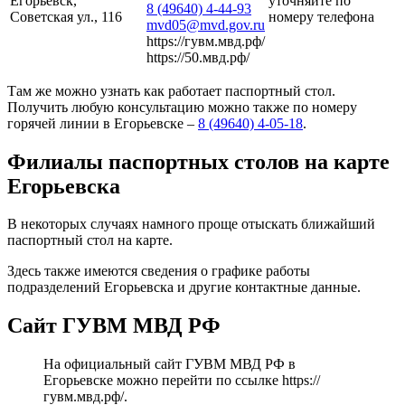
Егорьевск,
уточняйте по
8 (49640) 4-44-93
Советская ул., 116
номеру телефона
mvd05@mvd.gov.ru
https://гувм.мвд.рф/
https://50.мвд.рф/
Там же можно узнать как работает паспортный стол.
Получить любую консультацию можно также по номеру
горячей линии в Егорьевске –
8 (49640) 4-05-18
.
Филиалы паспортных столов на карте
Егорьевска
В некоторых случаях намного проще отыскать ближайший
паспортный стол на карте.
Здесь также имеются сведения о графике работы
подразделений Егорьевска и другие контактные данные.
Сайт ГУВМ МВД РФ
На официальный сайт ГУВМ МВД РФ в
Егорьевске можно перейти по ссылке
https://
гувм.мвд.рф/
.