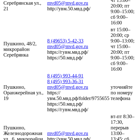
чт 15:00–
Серебрянская ул.,
mvd05@mvd.gov.ru
20:00; пт
21
http://увм.50.мвд.рф/
9:00–15:00;
сб 9:00–
16:00
вт 15:00–
20:00; ср
8 (49653) 5-42-33
9:00–13:00;
Пушкино, 48/2,
mvd05@mvd.gov.ru
чт 15:00–
микрорайон
https://гувм.мвд.рф/
20:00; пт
Серебрянка
https://50.мвд.рф/
9:00–15:00;
сб 9:00–
16:00
8 (495) 993-44-91
8 (495) 993-36-31
Пушкино,
mvd05@mvd.gov.ru
уточняйте
Оранжерейная ул.,
https://
по номеру
19
увм.50.мвд.рф/folder/9755655
телефона
https://50.мвд.рф/
https://гувм.мвд.рф/
вт-пт 8:30–
17:30,
Пушкино,
перерыв
Железнодорожная
mvd05@mvd.gov.ru
13:00–
ул., 6, микрорайон
http://увм.50.мвд.рф/
13:45; сб