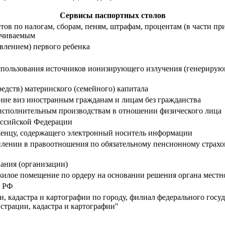
Сервисы паспортных столов
тов по налогам, сборам, пеням, штрафам, процентам (в части пр
лачиваемым
влением) первого ребенка
пользования источников ионизирующего излучения (генерирующ
редств) материнского (семейного) капитала
ение виз иностранным гражданам и лицам без гражданства
исполнительным производствам в отношении физического лица
Российской Федерации
женцу, содержащего электронный носитель информации
плении в правоотношения по обязательному пенсионному страхо
ания (организации)
жилое помещение по ордеру на основании решения органа мест
в РФ
, кадастра и картографии по городу, филиал федерального гос
страции, кадастра и картографии"