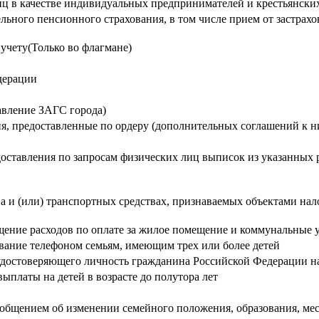
ц в качестве индивидуальных предпринимателей и крестьянских
ельного пенсионного страхования, в том числе прием от застрах
учету(Только во флагмане)
дерации
авление ЗАГС города)
я, предоставленные по ордеру (дополнительных соглашений к 
доставления по запросам физических лиц выписок из указанных
 и (или) транспортных средствах, признаваемых объектами на
ение расходов по оплате за жилое помещение и коммунальные у
вание телефоном семьям, имеющим трех или более детей
 удостоверяющего личность гражданина Российской Федерации н
ыплаты на детей в возрасте до полутора лет
ообщением об изменении семейного положения, образования, мест