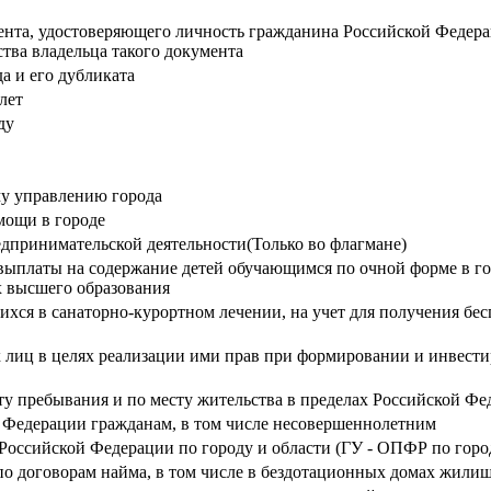
ента, удостоверяющего личность гражданина Российской Федер
тва владельца такого документа
а и его дубликата
лет
ду
у управлению города
мощи в городе
дпринимательской деятельности(Только во флагмане)
выплаты на содержание детей обучающимся по очной форме в г
х высшего образования
ся в санаторно-курортном лечении, на учет для получения бес
х лиц в целях реализации ими прав при формировании и инвес
у пребывания и по месту жительства в пределах Российской Фе
й Федерации гражданам, в том числе несовершеннолетним
Российской Федерации по городу и области (ГУ - ОПФР по город
 договорам найма, в том числе в бездотационных домах жили