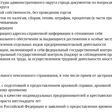
ры административного округа города документов по вопросам,
круга
ой собственности, без проведения торгов
тов по налогам, сборам, пеням, штрафам, процентам (в части пр
лачиваемым
дерации
рации) адресно-справочной информации в отношении себя
иального обеспечения за выдающиеся достижения и особые зас
твления отдельных видов предпринимательской деятельности
рации, включающий в себя федеральный государственный контро
еральный государственный контроль (надзор) за соблюдением пр
ания их труда, за осуществлением трудовой деятельности инос
ельного пенсионного страхования, в том числе прием от застрах
 с подготовкой и предоставлением архивной справки, архивно
ному архивному
ц в качестве индивидуальных предпринимателей и крестьянских
озраста шестнадцати лет
ии Российской Федерации и заявлений о предоставлении време