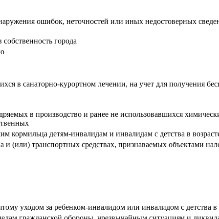
наружения ошибок, неточностей или иных недостоверных сведен
 собственность города
ию
ся в санаторно-курортном лечении, на учет для получения бес
ряемых в производство и ранее не использовавшихся химически
ственных
 кормильца детям-инвалидам и инвалидам с детства в возрасте
 и (или) транспортных средствах, признаваемых объектами на
ому уходом за ребенком-инвалидом или инвалидом с детства в 
делам гражданской обороны, чрезвычайным ситуациям и ликвид