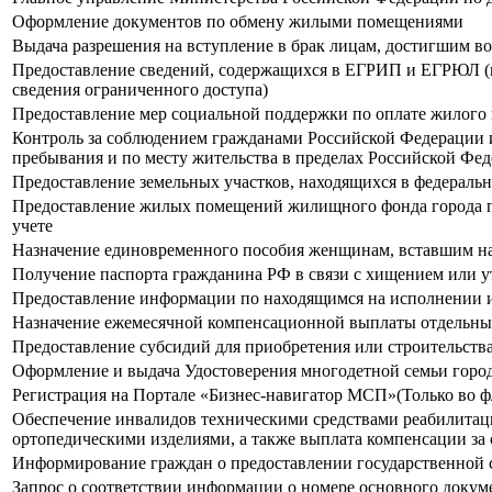
Оформление документов по обмену жилыми помещениями
Выдача разрешения на вступление в брак лицам, достигшим во
Предоставление сведений, содержащихся в ЕГРИП и ЕГРЮЛ (в 
сведения ограниченного доступа)
Предоставление мер социальной поддержки по оплате жилого 
Контроль за соблюдением гражданами Российской Федерации и
пребывания и по месту жительства в пределах Российской Фе
Предоставление земельных участков, находящихся в федеральн
Предоставление жилых помещений жилищного фонда города по
учете
Назначение единовременного пособия женщинам, вставшим на
Получение паспорта гражданина РФ в связи с хищением или у
Предоставление информации по находящимся на исполнении 
Назначение ежемесячной компенсационной выплаты отдельн
Предоставление субсидий для приобретения или строительс
Оформление и выдача Удостоверения многодетной семьи город
Регистрация на Портале «Бизнес-навигатор МСП»(Только во ф
Обеспечение инвалидов техническими средствами реабилитации
ортопедическими изделиями, а также выплата компенсации за 
Информирование граждан о предоставлении государственной 
Запрос о соответствии информации о номере основного докум