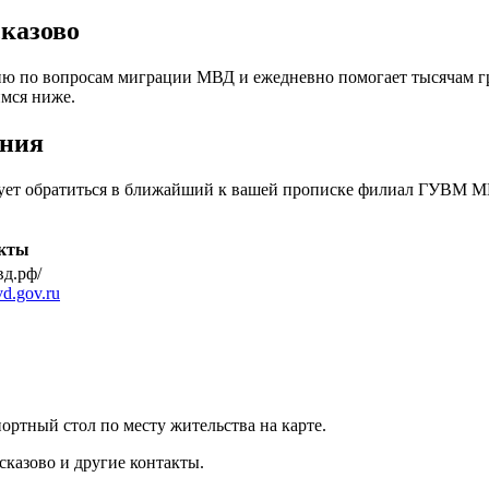
казово
ию по вопросам миграции МВД и ежедневно помогает тысячам г
имся ниже.
иния
едует обратиться в ближайший к вашей прописке филиал ГУВМ М
кты
вд.рф/
.gov.ru
ртный стол по месту жительства на карте.
сказово и другие контакты.