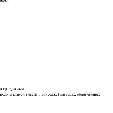
рием».
ми гражданами
сполнительной власти, погибших (умерших, объявленных