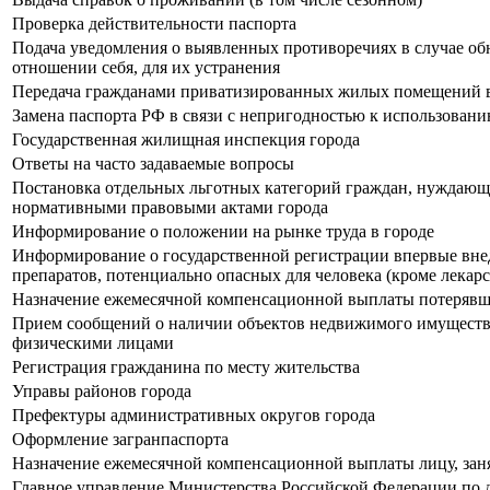
Проверка действительности паспорта
Подача уведомления о выявленных противоречиях в случае об
отношении себя, для их устранения
Передача гражданами приватизированных жилых помещений в
Замена паспорта РФ в связи с непригодностью к использован
Государственная жилищная инспекция города
Ответы на часто задаваемые вопросы
Постановка отдельных льготных категорий граждан, нуждающих
нормативными правовыми актами города
Информирование о положении на рынке труда в городе
Информирование о государственной регистрации впервые внед
препаратов, потенциально опасных для человека (кроме лекар
Назначение ежемесячной компенсационной выплаты потерявшим
Прием сообщений о наличии объектов недвижимого имущества
физическими лицами
Регистрация гражданина по месту жительства
Управы районов города
Префектуры административных округов города
Оформление загранпаспорта
Назначение ежемесячной компенсационной выплаты лицу, занят
Главное управление Министерства Российской Федерации по 