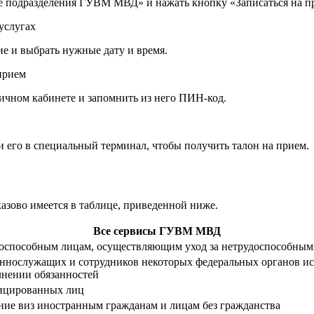
е подразделения ГУВМ МВД» и нажать кнопку «Записаться на п
е и выбрать нужные дату и время.
ичном кабинете и запомнить из него ПИН-код.
 его в специальный терминал, чтобы получить талон на прием.
казово имеется в таблице, приведенной ниже.
Все сервисы ГУВМ МВД
оспособным лицам, осуществляющим уход за нетрудоспособны
оеннослужащих и сотрудников некоторых федеральных органов и
лнении обязанностей
фицированных лиц
ение виз иностранным гражданам и лицам без гражданства