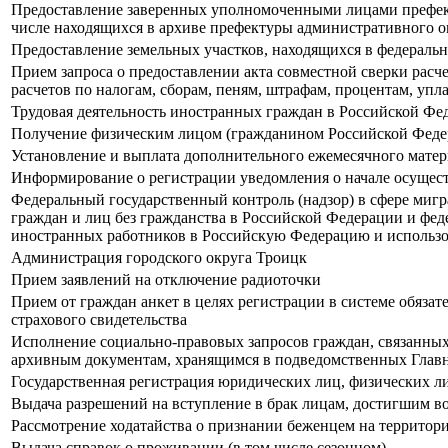
Предоставление заверенных уполномоченными лицами префекту
числе находящихся в архиве префектуры административного о
Предоставление земельных участков, находящихся в федеральн
Прием запроса о предоставлении акта совместной сверки расче
расчетов по налогам, сборам, пеням, штрафам, процентам, уп
Трудовая деятельность иностранных граждан в Российской Фе
Получение физическим лицом (гражданином Российской Феде
Установление и выплата дополнительного ежемесячного матер
Информирование о регистрации уведомления о начале осущес
Федеральный государственный контроль (надзор) в сфере миг
граждан и лиц без гражданства в Российской Федерации и фед
иностранных работников в Российскую Федерацию и использов
Администрация городского округа Троицк
Прием заявлений на отключение радиоточки
Прием от граждан анкет в целях регистрации в системе обязат
страхового свидетельства
Исполнение социально-правовых запросов граждан, связанных
архивным документам, хранящимся в подведомственных Глав
Государственная регистрация юридических лиц, физических ли
Выдача разрешений на вступление в брак лицам, достигшим в
Рассмотрение ходатайства о признании беженцем на территор
Выдача справок о проживании (в том числе сезонном)