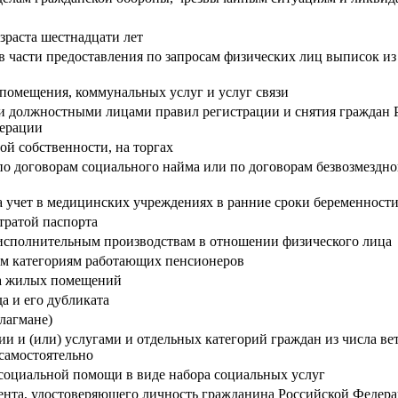
зраста шестнадцати лет
части предоставления по запросам физических лиц выписок из
помещения, коммунальных услуг и услуг связи
 должностными лицами правил регистрации и снятия граждан Р
дерации
ой собственности, на торгах
 договорам социального найма или по договорам безвозмездно
 учет в медицинских учреждениях в ранние сроки беременност
тратой паспорта
исполнительным производствам в отношении физического лица
ым категориям работающих пенсионеров
тва жилых помещений
а и его дубликата
лагмане)
 и (или) услугами и отдельных категорий граждан из числа вет
самостоятельно
социальной помощи в виде набора социальных услуг
ента, удостоверяющего личность гражданина Российской Федер