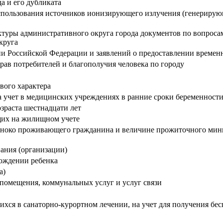
а и его дубликата
пользования источников ионизирующего излучения (генерирующ
ры административного округа города документов по вопросам,
круга
ии Российской Федерации и заявлений о предоставлении време
рав потребителей и благополучия человека по городу
вого характера
 учет в медицинских учреждениях в ранние сроки беременност
озраста шестнадцати лет
ящих на жилищном учете
иноко проживающего гражданина и величине прожиточного мини
ания (организации)
рождении ребенка
а)
помещения, коммунальных услуг и услуг связи
ся в санаторно-курортном лечении, на учет для получения бес