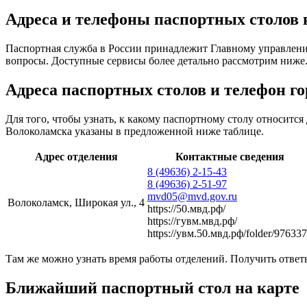
Адреса и телефоны паспортных столов 
Паспортная служба в России принадлежит Главному управлен
вопросы. Доступные сервисы более детально рассмотрим ниже
Адреса паспортных столов и телефон г
Для того, чтобы узнать, к какому паспортному столу относитс
Волоколамска указаны в предложенной ниже таблице.
Адрес отделения
Контактные сведения
8 (49636) 2-15-43
8 (49636) 2-51-97
mvd05@mvd.gov.ru
Волоколамск, Широкая ул., 4
https://50.мвд.рф/
https://гувм.мвд.рф/
https://увм.50.мвд.рф/folder/97633
Там же можно узнать время работы отделений. Получить отве
Ближайший паспортный стол на карте