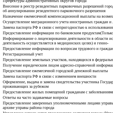
Префектуры административных округов города
Внесение в реестр резидентных парковочных разрешений горо
об аннулировании резидентного парковочного разрешения
Назначение ежемесячной компенсационной выплаты на возмеще
Осуществление миграционного учета иностранных граждан и л
Замена паспорта РФ в связи с непригодностью к использован
Предоставление информации по банковским продуктам(Только
Информирование о лицензировании деятельности в области ис
деятельность осуществляется в медицинских целях) и генно-
Предоставление информации по вопросам трудового и граждан
Регистрационный учет
Предоставление земельных участков, находящихся в федеральн
Получение юридическим лицом адресно-справочной информац
Предоставление ежемесячной городской денежной выплаты
Замена паспорта РФ в связи с изменением внешности
Оформление, выдача и замена свидетельства участника Госуд
проживающих за рубежом
Предоставление жилых помещений гражданам с заболеваниями
Ответы на часто задаваемые вопросы
Предоставление заверенных уполномоченными лицами управы р
архиве управы района города