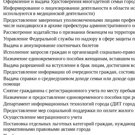
Оформление и выдача Удостоверения многодетной семьи город
Информирование о лицензировании деятельности в области ис
используются в медицинской деятельности)
Предоставление заверенных уполномоченными лицами префекту
числе находящихся в архиве префектуры административного о
Рассмотрение ходатайства о признании беженцем на территор
Управление Федеральной службы по надзору в сфере защиты п
Выдача и аннулирование охотничьих билетов
Исполнение запросов граждан и организаций социально-право
Назначение единовременного пособия женщинам, вставшим на
Выдача разрешений на вступление в брак лицам, достигшим в
Предоставление информации об очередности граждан, состо
Выдача справки о среднедушевом доходе семьи или доходе од
помощи
Снятие гражданина с регистрационного учета по месту пребыв
Назначение и предоставление единовременного пособия при 
Департамент информационных технологий города (ДИТ город
Предоставление мер социальной поддержки по оплате жилого 
Осуществление миграционного учета
Постановка отдельных льготных категорий граждан, нуждающих
нормативными правовыми актами города