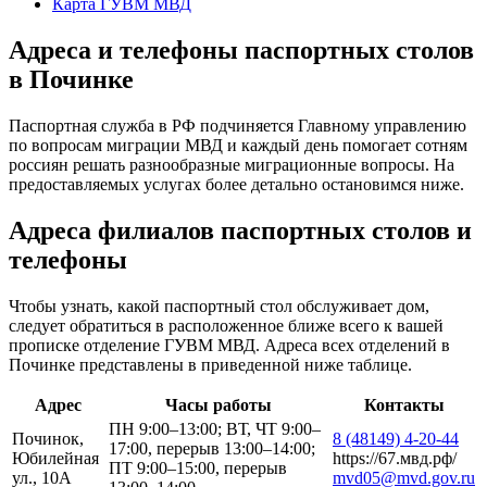
Карта ГУВМ МВД
Адреса и телефоны паспортных столов
в Починке
Паспортная служба в РФ подчиняется Главному управлению
по вопросам миграции МВД и каждый день помогает сотням
россиян решать разнообразные миграционные вопросы. На
предоставляемых услугах более детально остановимся ниже.
Адреса филиалов паспортных столов и
телефоны
Чтобы узнать, какой паспортный стол обслуживает дом,
следует обратиться в расположенное ближе всего к вашей
прописке отделение ГУВМ МВД. Адреса всех отделений в
Починке представлены в приведенной ниже таблице.
Адрес
Часы работы
Контакты
ПН 9:00–13:00; ВТ, ЧТ 9:00–
Починок,
8 (48149) 4-20-44
17:00, перерыв 13:00–14:00;
Юбилейная
https://67.мвд.рф/
ПТ 9:00–15:00, перерыв
ул., 10А
mvd05@mvd.gov.ru