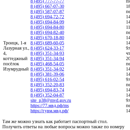
8 (495) 777-77-77
п
8 (495) 667-07-30
18
8 (495) 587-07-87
п
8 (495) 694-72-72
1
8 (495) 694-84-99
14
8 (495) 694-84-80
11
8 (495) 694-82-40
п
8 (495) 670-18-80
1
Троицк, 1-я
8 (495) 689-60-05
14
Лазурная ул.,
8 (495) 624-33-17
9:
4,
8 (495) 351-34-93
чт
коттеджный
8 (495) 351-34-94
20
посёлок
8 (495) 468-54-05
п
Изумрудный
8 (495) 351-34-92
1
8 (495) 381-39-06
14
8 (495) 616-02-54
9:
8 (495) 352-20-83
п
8 (495) 694-83-74
1
8 (495) 352-04-87
14
site_p38@mvd.gov.ru
9:
https://77.мвд.рф/ms
п
https://гувм.мвд.рф/
1
Там же можно узнать как работает паспортный стол.
Получить ответы на любые вопросы можно также по номеру