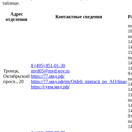
таблице.
Адрес
Контактные сведения
Р
отделения
п
18
п
1
14
11
п
1
8 (495) 851-01-30
14
Троицк,
mvd05@mvd.gov.ru
9:
Октябрьский
https://77.мвд.рф/
п
просп., 20
https://77.мвд.рф/ms/Otdeli_migracii_po_AO/tinao
1
https://гувм.мвд.рф/
14
11
п
1
14
9:
п
1